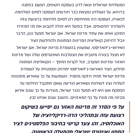
המשלחת ישראלית יצאה לדון בעסקת חטופים, הפעם בפסגה 
בדוחא. על השולחן נמצאת כבר חודשים העסקה לסיום המלחמה. 
לכאורה, העסקה הזו מתייחסת רק לסיום הלחימה ברצועת עזה 
ולשחרור החטופים. אבל בפועל היא יכולה לקבוע את פני המזרח 
התיכון ואיתו את עתיד מדינת ישראל. אם ישראל תפעל נכון, הדבר 
יוביל לחיזוק קואליצית המדינות המתונות ולהחלשת הציר 
האיראני-ג׳יהאדיסטי, שמעונין בהשמדת מדינת ישראל. אם ישראל 
לא תנצל בצורה מיטבית את הצטלבות האינטרסים שלה ושל מדינות 
האזור ומדינות המערב, יכול לקרות ההיפך – הקואליציה המתונה 
תחלש, הציר האיראני-ג׳יהאדיסטי יתחזק והפנטזיה על השמדת 
מדינת ישראל תהיה חזקה מתמיד. השמועות על כך שאיראן מתכוונת 
לשלוח נציג לשיחות ושאיראן הודיעה שאם תתקבל החלטה על 
הפסקת אש היא לא תפעל כנגד ישראל, מעידות על כך שגם איראן 
מבינה מה מונח על כף המאזניים. וחשוב שגם אנחנו נבין.
על פי הסדר זה מדינות האזור גם יסייעו בשיקום 
רצועת עזה ובתהליכי הדה-רדיקליזציה של 
האוכלוסיה. זהו צעד קריטי בחיבור הפלסטינים לציר 
המתון ואינטרס ישראלי מהמעלה הראשונה.