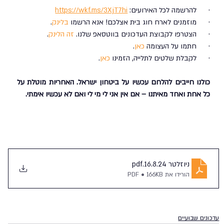
·      להרשמה לכל האירועים: 
https://wkf.ms/3XjT7hi
·      מוזמנים לארח חוג בית אצלכם! אנא הרשמו 
בלינק
.
·      הצטרפו לקבוצת העדכונים בווטסאפ שלנו. 
זה הלינק
.
·      חתמו על העצומה 
כאן
.
·      לקבלת שלטים לתלייה, הזמינו 
כאן
.
כולנו חייבים להלחם עכשיו על ביטחון ישראל. האחריות מוטלת על 
כל אחת ואחד מאיתנו – אם אין אני לי מי לי ואם לא עכשיו אימתי.
ניוזלטר 16.8.24
.pdf
הורידו את PDF • 166KB
עדכונים שבועיים