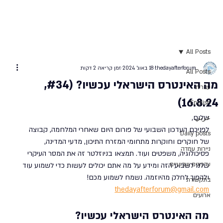
All Posts
thedayafterforum
18 באוג׳ 2024
זמן קריאה 2 דקות
All Posts
מה האינטרס הישראלי עכשיו? (#34,
עברית
16.8.24)
English
שלום, 
عربي
לפניכם העדכון השבועי של פורום היום שאחרי המלחמה, קבוצה 
Daily posts
של חוקרים וחוקרות מתחומי המזרח התיכון, מדעי המדינה, 
ניירות עמדה
פסיכולוגיה, משפטים ועוד. תמצאו בניוזלטר זה את המסר העיקרי 
עדכונים שבועיים
שלנו לשבוע הזה ומידע על מה אתם יכולים לעשות כדי לשמוע עוד 
ולהפוך לחלק מהיוזמה. נשמח לשמוע מכם! 
בתקשורת
thedayafterforum@gmail.com
ארועים
מה האינטרס הישראלי עכשיו?