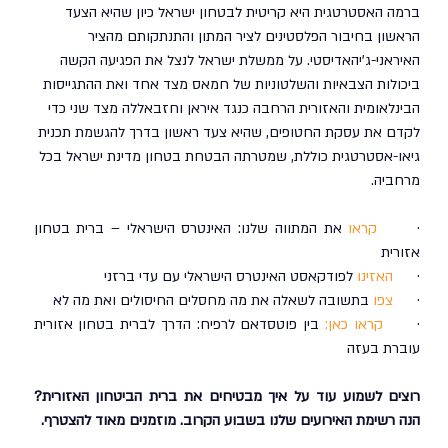
ברמה האסטרטגית היא קריטית לבטחון ישראל כיון שהיא הצעד 
הראשון בחיבור הפלסטינים לציר המתון והתנתקותם מהציר 
האיראני-ג'יהאדיסטי. על ממשלת ישראל לנצל את הפגיעה הקשה 
ביכולות הצבאיות והשלטוניות של חמאס מצד אחד ואת ההתגייסות 
הבינלאומית והאזורית הרחבה כנגד איראן וחזבאללה מצד שני כדי 
לקדם את עסקת החטופים, שהיא צעד ראשון בדרך להגשמת תכנית 
גיאו-אסטרטגית כוללת, שמטרתה הבטחת בטחון מדינת ישראל בכל 
מרחביה. 
·      
קראו
 את המתווה שלנו: האינטרס הישראלי – ברית בטחון 
אזורית
·      
האזינו
 לפודקאסט האינטרס הישראלי עם עדי ברזני
·      
צפו
 בתשובה לשאלה את מה מחסלים החיסולים ואת מה לא
·      
קראו כאן:
 בין פוטסדאם לרפיח: הדרך לברית בטחון אזורית 
עוברת בעזה
רוצים לשמוע עוד על איך מבטיחים את ברית הביטחון האזורית? 
הנה רשימת האירועים שלנו בשבוע הקרוב. מוזמנים מאוד להצטרף.