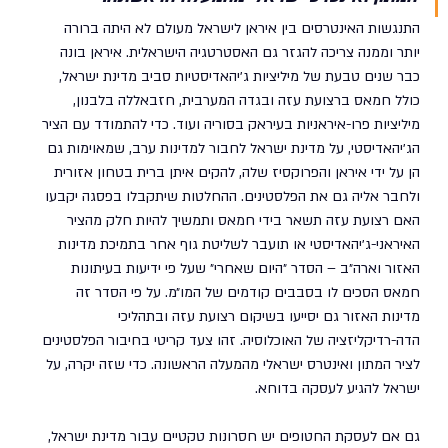
התנגשות האינטרסים בין איראן לישראל מעולם לא היתה ברורה 
יותר וממנה צריכה להגזר גם האסטרטגיה הישראלית. איראן בונה 
כבר שנים טבעת של מיליציות ג׳יהאדיסטיות סביב מדינת ישראל, 
כולל חמאס ברצועת עזה ובגדה המערבית, חזבאללה בלבנון, 
מיליציות פרו-איראניות בעיראק בסוריה ועוד. כדי להתמודד עם הציר 
הג׳יהאדיסטי, על מדינת ישראל לחבור למדינות ערב, שמאוימות גם 
הן על ידי איראן והפרוקסיז שלה, להקים איתן ברית בטחון אזורית 
ולחבר אליה גם את הפלסטינים. ההחלטות שיתקבלו בפסגה יקבעו 
האם רצועת עזה תשאר בידי חמאס ותמשיך להיות חלק מהציר 
האיראני-ג׳יהאדיסטי או תועבר לשליטת גוף אחר בתמיכת מדינות 
האזור וארה״ב – הסדר ״היום שאחרי״ שעל פי ידיעות בעיתונות 
חמאס הסכים לו בסבבים קודמים של המו״מ. על פי הסדר זה 
מדינות האזור גם יסייעו בשיקום רצועת עזה ובתהליכי 
הדה-רדיקליזציה של האוכלוסיה. זהו צעד קריטי בחיבור הפלסטינים 
לציר המתון ואינטרס ישראלי מהמעלה הראשונה. כדי שזה יקרה, על 
ישראל להגיע לעסקה בדוחא.
גם אם לעסקת החטופים יש חסרונות טקטיים עבור מדינת ישראל, 