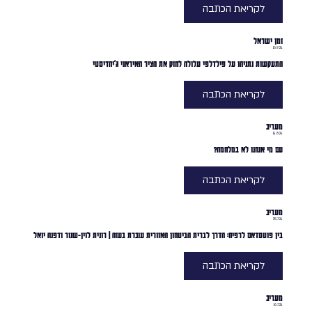
לקריאת הכתבה
זמן ישראל
16.9.24
התעקשות נתניהו על פילדלפי עלולה לחזק את הציר האיראני ג'יהדיסטי
לקריאת הכתבה
מעריב
14.8.24
עם מי אנחנו לא במלחמה?
לקריאת הכתבה
מעריב
25.7.24
בין פוטסדאם לרפיח: הדרך לברית הביטחון האזורית עוברת בעזה | רונית לוין-שנור ודפנה יואל
לקריאת הכתבה
מעריב
16.7.24