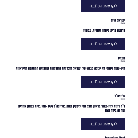
לקריאת הכתבה
ישראל היום
18.4.24
דרושה ברית ביטחון אזורית, עכשיו!
לקריאת הכתבה
מעריב
15.4.24
לוין-שנור ויואל: לא יכולה לבדה: על ישראל לנצל את ההזדמנות שהביאה המתקפה האיראנית
לקריאת הכתבה
גלי צה״ל
14.4.24
ד״ר רונית לוין-שנור בראיון אצל טלי ליפקין שחק בגלי צה״ל 14.4 -מהי ברית בטחון אזורית
ומה זה ביחד ננצח
לקריאת הכתבה