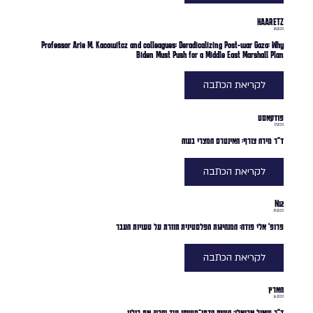
HAARETZ
18.12.23
Professor Arie M. Kacowitcz and colleagues: Deradicalizing Post-war Gaza: Why
Biden Must Push for a Middle East Marshall Plan
לקריאת הכתבה
פודקאסט
17.12.23
ד"ר מירה צורף: האינטרס המצרי בעזה
לקריאת הכתבה
N12
15.12.23
פרופ' אלי פודה: המנהיגות הפלסטינית חוזרת על טעויות העבר
לקריאת הכתבה
הארץ
14.12.23
ד"ר שאול אריאלי: השיח הדתי־משיחי עוד יהרוג את כולנו