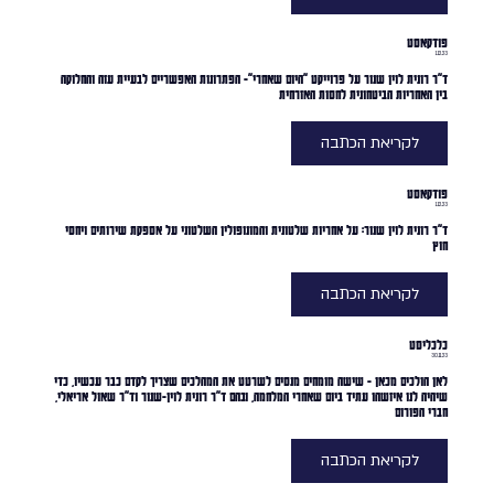
פודקאסט
1.12.23
ד"ר רונית לוין שנור על פרוייקט "היום שאחרי"- הפתרונות האפשריים לבעיית עזה והחלוקה
בין האחריות הביטחונית לחסות האזרחית
לקריאת הכתבה
פודקאסט
1.12.23
ד"ר רונית לוין שנור: על אחריות שלטונית והמונופולין השלטוני על אספקת שירותים ויחסי
חוץ
לקריאת הכתבה
כלכליסט
30.11.23
לאן הולכים מכאן - שישה מומחים מנסים לשרטט את המהלכים שצריך לקדם כבר עכשיו, כדי
שיהיה לנו איזשהו עתיד ביום שאחרי המלחמה, ובהם ד״ר רונית לוין-שנור וד״ר שאול אריאלי,
חברי הפורום
לקריאת הכתבה