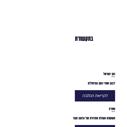
בתקשורת
זמן ישראל
2.10.24
לבנון אחרי חסן נסראללה
לקריאת הכתבה
הארץ
1.10.24
השקפת העולם הסדורה של גדעון סער