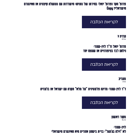
פרופ׳ הקר ופרופ׳ יואל: בחירתו של נתניהו: הישרדות עם ממשלה קיצונית או האינטרס
הישראלי? Copy
לקריאת הכתבה
ערוץ 7
12.5.24
פרופ׳ יואל וד״ר לוין-שנור:
נילחם לבד בציפורניים או שננצח יחד
לקריאת הכתבה
מעריב
1.5.24
ד״ר לוין-שנור: מדינה פלסטינית "על מלא" תקרה עם ישראל או בלעדיה
לקריאת הכתבה
מקור ראשון
21.4.24
לוין-שנור:
לא "וילה בג'ונגל": ברית ביטחון אזורית היא האינטרס הישראלי