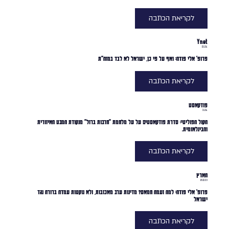
לקריאת הכתבה
Ynet
12.1.24
פרופ' אלי פודה: ואף על פי כן, ישראל לא לבד במזה"ת
לקריאת הכתבה
פודקאסט
2.1.24
הקול הפוליטי: סדרת פודקאסטים על על מלחמת ״חרבות ברזל״ מנקודת המבט האיזורית
והבינלאומית.
לקריאת הכתבה
הארץ
18.12.23
פרופ' אלי פודה: למה זעמה חמאס? מדינות ערב מאכזבות, ולא נוקטות עמדה ברורה נגד
ישראל
לקריאת הכתבה