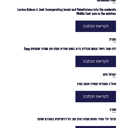
Jerusalem Post
11.4.24
Levine-Schnur & Joel: Incorporating Israel and Palestinians into the moderate
Middle East axis is the solution
לקריאת הכתבה
מעריב
7.4.24
לוין-שנור ויואל: עסקה הכוללת ברית בטחון אזורית תקדם את שחרור החטופים Copy
לקריאת הכתבה
ישראל היום
4.3.24
ארה"ב וסעודיה ישאירו אותנו בחוץ
לקריאת הכתבה
הארץ
29.2.24
פרופ' יולי תמיר: נתניהו העלה רעיון טוב: דה־רדיקליזציה במערכת החינוך