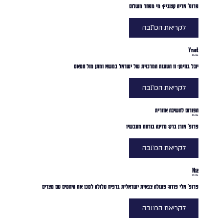
פרופ' אריה קצוביץ: מי מפחד משלום
לקריאת הכתבה
Ynet
15.2.24
יובל בנזימן: זו הטעות המרכזית של ישראל במשא ומתן מול חמאס
לקריאת הכתבה
הפורום לחשיבה אזורית
15.2.24
פרופ' אורן ברק: מדינה בורחת מעכשיו
לקריאת הכתבה
N12
13.2.24
פרופ' אלי פודה: פעולה צבאית ישראלית ברפיח עלולה לסכן את היחסים עם מצרים
לקריאת הכתבה