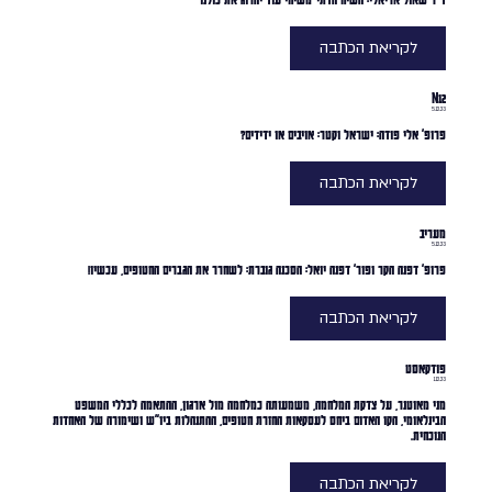
לקריאת הכתבה
N12
5.12.23
פרופ' אלי פודה: ישראל וקטר: אויבים או ידידים?
לקריאת הכתבה
מעריב
5.12.23
פרופ' דפנה הקר ופור' דפנה יואל: הסכנה גוברת: לשחרר את הגברים החטופים, עכשיו!
לקריאת הכתבה
פודקאסט
1.12.23
מני מאוטנר, על צדקת המלחמה, משמעותה כמלחמה מול ארגון, ההתאמה לכללי המשפט
הבינלאומי, הקו האדום ביחס לעסקאות החזרת חטופים, ההתנהלות ביו״ש ושימורה של האחדות
הנוכחית.
לקריאת הכתבה