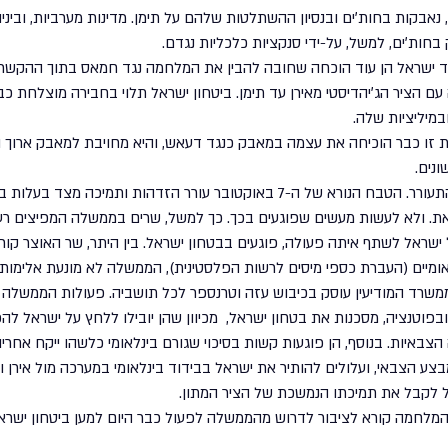
 נאבקות בחות׳ים ובנסיון ההשתלטות שלהם על תימן. מדינות מערביות, וביני
חות׳ים, למשל, על-ידי סנקציות כלכליות נגדם. 
ד ישראל הן עוד הוכחה שחובה להבין את המלחמה נגד חמאס בתוך ההקשר הא
 הציר הג׳יהדיסטי מאירן עד תימן. ביטחון ישראל תלוי בחבירה מוצלחת כב
מיליציות שלה. 
ית זו כבר הוכיחה את עצמה במאבק כנגד דעאש, והיא מחויבת למאבק ארוך וע
נים.
ממשלת ישראל חייבת להתעורר. הטבח הנורא של ה-7 באוקטובר עורר הזדהות ותמיכה
ת. ולא לעשות מעשים שפוגעים בכך. כך למשל, שרים בממשלה המפיצים רעי
ישראל לשתף איתה פעולה, פוגעים בבטחון ישראל. בין היתר, שר האוצר קור
ומיים (העברת כספי מיסים לרשות הפלסטינית), הממשלה לא מונעת אלימות
משרד המודיעין עוסק בכיבוש עזה וטרנספר לכל תושביה. פעולות הממשלה ל
בפוטנציה, מסכנות את בטחון ישראל,  מכיוון שהן יובילו ללחץ על ישראל ל
הצבאיות. בנוסף, הן פוגעות קשות בסיכוי שגורם בינלאומי כלשהו ייקח אחרי
ע הצבאי, ועלולים להותיר את ישראל בבידוד בינלאומי במערכה מול אירן 
אל לקבל את תמיכתו הנמשכת של הציר המתון. 
מלחמה קורא לציבור לדרוש מהממשלה לפעול כבר היום למען ביטחון ישראל,