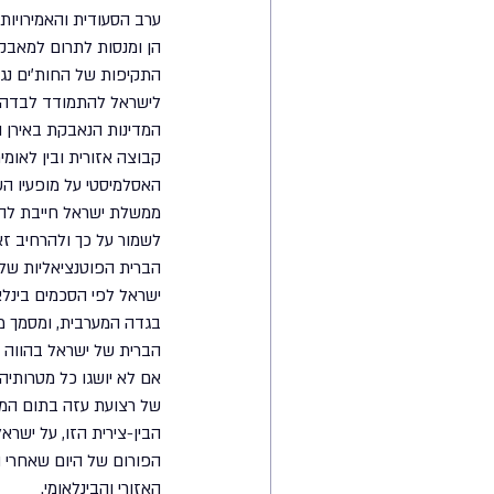
ערב הסעודית והאמירויות,
הן ומנסות לתרום למאבק ב
התקיפות של החות׳ים נג
לישראל להתמודד לבדה עם
המדינות הנאבקת באירן וב
קבוצה אזורית ובין לאומ
האסלמיסטי על מופעיו השו
לשמור על כך ולהרחיב זא
הברית הפוטנציאליות של 
ישראל לפי הסכמים בינלא
בגדה המערבית, ומסמך מ
הברית של ישראל בהווה ו
אם לא יושגו כל מטרותיה 
של רצועת עזה בתום המבצ
הבין-צירית הזו, על ישר
הפורום של היום שאחרי ה
האזורי והבינלאומי.