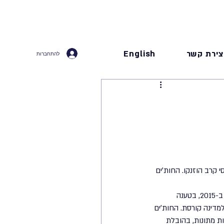
צירת קשר
English
להתחברות
קרב הוזנקו. החות׳ים 
מי הם החות׳ים ולמה הם החלו לפעול נגד ישראל? החות׳ים הם קבוצה שיעית שמרדה בשלטון בתימן ב-2015, בטענה 
דינה קורסת. החות׳ים 
ת מתונות, בהובלת 