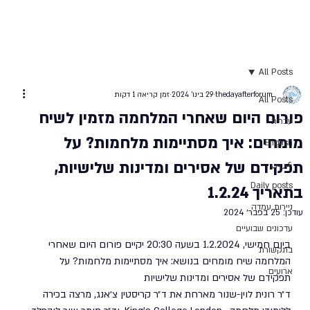
All Posts
thedayafterforum
29 בינו׳ 2024
זמן קריאה 1 דקות
All Posts
פורום היום שאחרי המלחמה מזמין לשיח
עברית
מומחים: איך מסתיימות מלחמות? על
English
תפקידם של אסירים ומדינות שלישיות,
عربي
Daily posts
בתאריך 1.2.24
ניירות עמדה
עודכן:
25 בפבר׳ 2024
עדכונים שבועיים
ביום חמישי, 1.2.2024 בשעה 20:30 יקיים פורום היום שאחרי 
בתקשורת
המלחמה שיח מומחים בנושא: איך מסתיימות מלחמות? על 
ארועים
תפקידם של אסירים ומדינות שלישיות
ד״ר רונית לוין-שנור מארחת את ד״ר קריסטין צ׳אנג, מרצה בכירה 