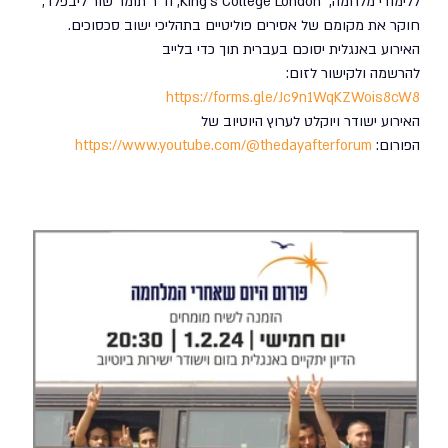
ללימודי מלחמה,  King’s College London, וד״ר תומר שור ליבפלד, 
חוקר את מקומם של אסירים פוליטיים בתהליכי ישוב סכסוכים. 
האירוע באנגלית יסוכם בעברית תוך כדי בלייב
להרשמה ולקישור לזום: 
https://forms.gle/Jc9n1WqKZWois8cW8
האירוע ישודר ויוקלט לערוץ היוטיוב של 
הפורום: 
https://www.youtube.com/@thedayafterforum