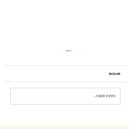
תגובות
כתיבת תגובה...
מדינת ישראל בפני צומת היסטורית (#45,
23.11.2024)