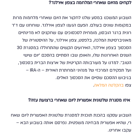
לקחים מהיום שאחרי המלחמה בצפון אירלנד?
השבוע המשכנו במסע שלנו לחקור את היום שאחרי מלחמות מרות 
במקומות שונים בעולם. הפעם הגענו לצפון אירלנד. שוחחנו עם ד״ר 
רונית ברגר הובסון, מומחית לסכסוכים עם שחקנים לא מדינתיים 
מאוניברסיטת המלכה, בלפסט, צפון אירלנד, על ההיסטוריה של 
הסכסוך בצפון אירלנד, האירועים הקשים שהתחוללו במסגרת 30 
השנים האחרונות שלו, והאופן שבו הסתיים בהסכם ״יום שישי 
הטוב״. למדנו על מעורבותה הקריטית של ארצות הברית בסכסוך, 
ועל תפקידם המרכזי של מנהיגי המחתרת האירית – ה-IRA – 
בגיבוש ההסכם שסיים את הסכסוך האלים. 
צפו 
בהקלטה המלאה
. 
 איזו מסגרת שלטונית אפשרית ליום שאחרי ברצועת עזה?
השבוע עסקנו בהכנת תוכנית למסגרת שלטונית האפשרית ליום שאח
רי, שהיא אפשרית מבחינה משפטית. נפרסם אותה בשבוע הבא – 
עקבו אחרינו.  