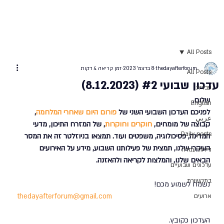
All Posts
thedayafterforum
8 בדצמ׳ 2023
זמן קריאה 4 דקות
All Posts
עדכון שבועי #2 (8.12.2023)
עברית
שלום, 
English
לפניכם העדכון השבועי השני של 
פורום היום שאחרי המלחמה
, 
عربي
קבוצה של מומחים, 
חוקרים וחוקרות
, של המזרח התיכון, מדעי 
Daily posts
המדינה, פסיכולוגיה, משפטים ועוד. תמצאו בניוזלטר זה את המסר 
העיקרי שלנו, תמצית של פעילותנו השבוע, מידע על האירועים 
ניירות עמדה
הבאים שלנו, והמלצות לקריאה ולהאזנה. 
עדכונים שבועיים
בתקשורת
נשמח לשמוע מכם!
thedayafterforum@gmail.com
ארועים
העדכון כקובץ. 