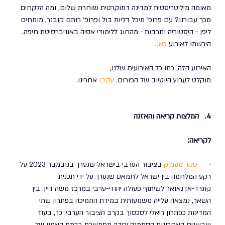
מאומה מיליטריסטית למדינה דמוקרטית שוחרת שלום, ומה הלקחים 
מכך עבורנו? עם פרופ׳ מיכל דליות בול ופרופ׳ רותם קובנר, מומחים 
ליפן - היסטוריה ותרבות - מהחוג ללימודי אסיה באוניברסיטת חיפה. 
הירשמו לאירוע 
כאן
.  
האירוע הזה, כמו כל האירועים שלנו, 
מוקלט לערוץ היוטיוב של הפורום. 
עקבו
 אחרינו.
4.   המלצות קריאה והאזנה
לקריאה:
·      
סקר מעמיק
 בציבור הערבי בישראל שנערך בנובמבר 2023 על 
רקע המלחמה בין ישראל לחמאס שנערך על ידי תכנית 
קונרד-אדנאואר לשיתוף פעולה יהודי-ערבי במרכז משה דיין. בין 
השאר, נמצאה עלייה משמעותית במידת התמיכה בפתרון שתי 
המדינות כפתרון ריאלי לסכסוך בקרב הציבור הערבי. כך, בעוד 
שבשנים האחרונות הסתמנה ירידה מתמשכת ברמת האמון של 