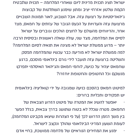
ישראל תציג תכנית מדינית ליום שאחרי המלחמה – תכנית שתבטיח 
הקמת שלטון אזרחי יציב ומתון שימנע השתלטות של קבוצות 
ג׳יהאדיסטיות על רצועת עזה. אבל השבוע, לאור תמונות השבויים 
מרצועת עזה והעדויות על הכעס הגובר של עזתים על חמאס, מצד 
אחד, והדיווחים מהעולם על לחצים הולכים וגוברים על ישראל 
לסיים את המלחמה, מצד שני, עולה שאלה ראשונית ובסיסית הרבה 
יותר – מדוע ממשלת ישראל לא מציגה את תנאיה לסיום המלחמה? 
למה ממשלת ישראל לא מודיעה כבר עכשיו שהמלחמה תפסק 
והשליטה ברצועת עזה תועבר לידי גורם בינלאומי מוסכם, ברגע 
שחמאס יצהיר על כניעה, לוחמי חמאס והג׳יהאד האיסלמי יתפרקו 
מנשקם וכל החטופים והחטופות יוחזרו? 
למיטוט חמאס בהסכם כניעה שמגובה על ידי קואליציה בינלאומית 
יש תפקידים ותכליות ברורים: 
·      יאפשר להשיג את המטרה של מיטוט הזרוע הצבאית של 
החמאס. מטרה שכלל לא בטוח שתושג בדרך צבאית, בגלל הפער 
בין משך הזמן הדרוש לכך (על פי הצהרות שיצאו מקבינט המלחמה), 
לעומת השעון המדיני הבינלאומי שהולך ונקצב לישראל. 
·      ימנע את המחירים הנוראיים של מלחמה ממושכת, בחיי אדם 