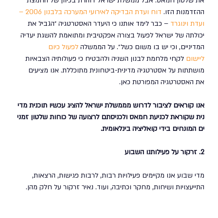
את שלטון חמאס. אבל ממשלת ישראל דוהרת בכיוון של החמצת 
ההזדמנות הזו. 
דוח ועדת הבדיקה לאירועי המערכה בלבנון 2006 – 
ועדת וינוגרד
 – כבר לימד אותנו כי היעדר האסטרטגיה ״הגביל את 
יכולתה של ישראל לפעול בצורה אפקטיבית ומתואמת להשגת יעדיה 
המדיניים, וכי יש בו משום כשל״. על הממשלה 
לפעול כיום 
ליישום
 לקחי מלחמת לבנון השניה ולהבטיח כי פעולותיה הצבאיות 
מושתתות על אסטרטגיה מדינית-ביטחונית מתוכללת. אנו מציעים 
את האסטרטגיה המפורטת כאן.
אנו קוראים לציבור לדרוש מממשלת ישראל להציג עכשיו תוכנית מדי
נית שקוראת לכניעת חמאס ולכניסתם לרצועה של כוחות שלטון זמני
ים המונחים בידי קואליציה בינלאומית.
2. זרקור על פעילותנו השבוע
מדי שבוע אנו מקיימים פעילויות רבות, לרבות פגישות, הרצאות, 
התייעצויות ושיחות, מחקר וכתיבה, ועוד. נאיר זרקור על חלק מהן.