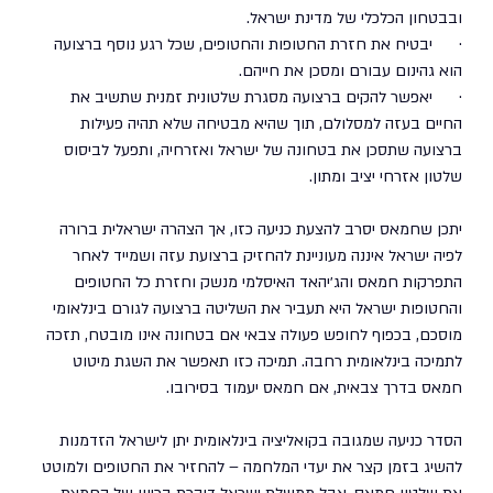
ובבטחון הכלכלי של מדינת ישראל. 
·      יבטיח את חזרת החטופות והחטופים, שכל רגע נוסף ברצועה 
הוא גהינום עבורם ומסכן את חייהם. 
·      יאפשר להקים ברצועה מסגרת שלטונית זמנית שתשיב את 
החיים בעזה למסלולם, תוך שהיא מבטיחה שלא תהיה פעילות 
ברצועה שתסכן את בטחונה של ישראל ואזרחיה, ותפעל לביסוס 
שלטון אזרחי יציב ומתון.
יתכן שחמאס יסרב להצעת כניעה כזו, אך הצהרה ישראלית ברורה 
לפיה ישראל איננה מעוניינת להחזיק ברצועת עזה ושמייד לאחר 
התפרקות חמאס והג׳יהאד האיסלמי מנשק וחזרת כל החטופים 
והחטופות ישראל היא תעביר את השליטה ברצועה לגורם בינלאומי 
מוסכם, בכפוף לחופש פעולה צבאי אם בטחונה אינו מובטח, תזכה 
לתמיכה בינלאומית רחבה. תמיכה כזו תאפשר את השגת מיטוט 
חמאס בדרך צבאית, אם חמאס יעמוד בסירובו.
הסדר כניעה שמגובה בקואליציה בינלאומית יתן לישראל הזדמנות 
להשיג בזמן קצר את יעדי המלחמה – להחזיר את החטופים ולמוטט 