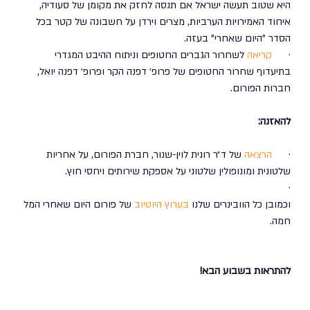
היא שטוב תעשה ישראל אם תנסה לחזק את מקומן של סעודיה, 
איחוד האמירויות הערביות, מצרים וירדן על חשבונה של קטר בכל 
הסדר "היום שאחרי" בעזה.
·      
קריאה
 לשחרור הגברים החטופים וניתוח ההיבט המגדרי 
בתיעדוף שחרור החטופים של פרופ׳ דפנה הקר ופרופ׳ דפנה יואל, 
חברות הפורום. 
להאזנה: 
·      
הרצאה
 של ד״ר רונית לוין-שנור, חברת הפורום, על אחריות 
שלטונית ומונופולין שלטוני על אספקת שירותים ויחסי חוץ. 
·      
וכמובן כל הוובינרים שלנו 
בערוץ היוטיוב
 של פורום היום שאחרי המל
חמה. 
להתראות בשבוע הבא!