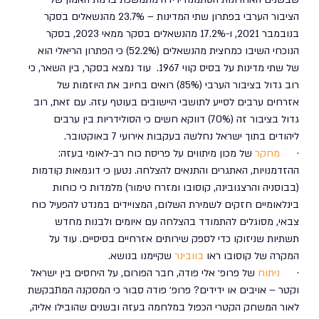
הציבור הערבי בפתרון שתי המדינות – 23.7% מהנשאלים בסקר 
בנובמבר 2021, ו-17.2% מהנשאלים בסקר ממאי 2023, בסקר 
הנוכחי השיבו כמחצית מהנשאלים (52.2%) כי הפתרון הריאלי הוא 
של שתי מדינות על בסיס קווי 1967.  עוד נמצא בסקר, בין השאר, כי 
רוב גדול בציבור הערבי (85%) רואים בחיוב את היוזמות של 
אזרחים ערבים לסייע לתושבי היישובים בעוטף עזה. עם זאת, רוב 
גדול בציבור זה (70%) דווקא חשים כי הסולידריות בין ערבים 
ליהודים בתוך ישראל נחלשה בעקבות אירועי 7 באוקטובר.
·      
מחקר
 של מכון מיתווים על פריסת כוח רב-לאומי בעזה: 
ההזדמנויות, האתגרים והתנאים להצלחה. נטען כי דוגמאות קודמות 
(בבוסניה והרצגובינה, קוסובו ומזרח טימור) מלמדות כי כוחות 
בינלאומיים חזקים לשמירת השלום, המצויידים במנדט להפעיל כוח 
צבאי, מסוגלים להתמודד בהצלחה עם איומים ולבנות מחדש 
תשתיות שניזוקו כדי לספק שירותים אזרחיים בסיסיים. עוד על 
המקרה של קוסובו ראו 
בוובינר
 שקיימנו בנושא.
·      
ניתוח
 של פרופ׳ אלי פודה, חבר הפורום, על היחסים בין ישראל 
וקטר – אויבים או ידידים? פרופ׳ פודה סבור כי המסקנה המתבקשת 
לאור המשחק הקטרי הכפול במלחמה בעזה ובשנים שהובילו אליה, 