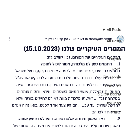
All Posts
thedayafterforum
15 באוק׳ 2023
זמן קריאה 1 דקות
All Posts
המסרים העיקריים שלנו (15.10.2023)
עברית
המסרים העיקריים של הפורום, נכון לשלב זה:
English
1.     החמאס טמן לנו מלכודת, אסור ליפול לתוכה
عربي
החמאס ודומיו ערוכים ומוכנים לכניסה צבאית קרקעית של ישראל. 
Daily posts
יתכן וכל הפעולה בדרום היתה מלכודת שנועדה להשקיע את צה"ל 
בבוץ העזתי, כדי לפתוח חזית נוספת מצפון. בתרחיש הזה, הציר: 
ניירות עמדה
חמאס, חיזבאללה, אנשי חמאס בשטחים, איראן ורוסיה פותחים 
עדכונים שבועיים
במלחמה נגד ישראל. זו מלכודת מוות לא רק לחיילינו בעזה אלא 
בתקשורת
למדינת ישראל. עד עכשיו, הם היו צעד אחד לפנינו. בואו נהיה אנחנו 
צעד אחד לפניהם.  
ארועים
2.          בצד האסון נפתחה אלטרנטיבה. בואו לא נחמיץ אותה. 
האסון שניחת עלינו יצר גם הזדמנות לשפר את מצבה הבטחוני של 