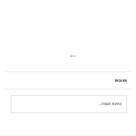
תגובות
כתיבת תגובה...
מה עכשיו עם לבנון? (28.9.2024)