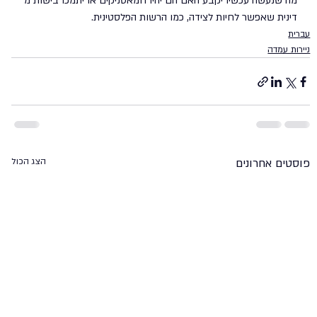
מה שנעשה עכשיו יקבע האם הם יהיו חמאסניקים או יתמכו בישות מ
דינית שאפשר לחיות לצידה, כמו הרשות הפלסטינית.  
עברית
ניירות עמדה
פוסטים אחרונים
הצג הכול