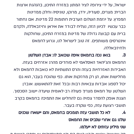
ישראל, על ידי צירופה לציר המתון במזרח התיכון, בהנהגת ארצות 
הברית: מצרים, סעודיה, ירדן, מרוקו, טוניסיה וחלק ממדינות 
המפרץ. על יוזמת השלום הערבית חתומות 22 מדינות. אם נחתור 
כבר עכשיו  לכיוון הזה, נצליח לבודד את איראן וחיזבאללה, ולקדם 
ברית עם קבוצה גדולה של מדינות במזרח התיכון, שחולקות 
אינטרסים משותפים. זה טוב לישראל לנו, וגרוע לחמאס 
ולחיזבאללה. 
3.          בואו נכה בחמאס איפה שכואב לו: אבדן השלטון
החמאס והג'יהאד האסלאמי לא פוחדים מהרג אזרחים בעזה. 
האבידות האזרחיות בעזה והרס התשתיות לא כואבות לחמאס ולא 
מחלישות אותו, הן רק מחזקות אותו. כפי שהוכח בעבר, הוא גם 
יכול לספוג אבדות צבאיות רבות ובכל זאת להתאושש. אובדן 
השלטון של חמאס מצריך פעולה רב-לאומית שיעדה יישוב הסכסוך. 
הצגת אופק להסדר צפויה גם להחליש את התמיכה בחמאס בקרב 
תושבי רצועת עזה, כפי שקרה בעבר. 
4.          לא כל תושבי עזה תומכים בחמאס, והם יישארו שכנים 
שלנו גם אחרי שנביס את החמאס
שני מיליון עזתים לא ייעלמו. 