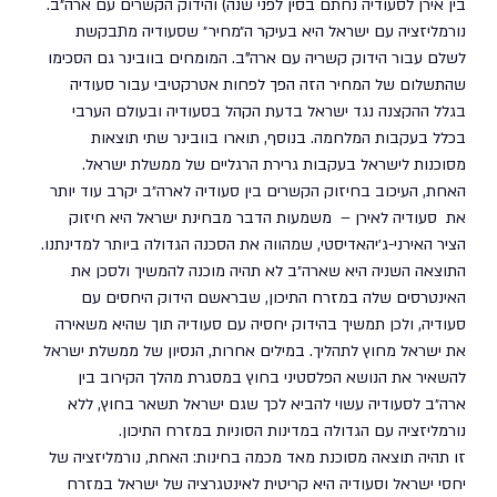
בין אירן לסעודיה נחתם בסין לפני שנה) והידוק הקשרים עם ארה״ב.
נורמליזציה עם ישראל היא בעיקר ה״מחיר״ שסעודיה מתבקשת 
לשלם עבור הידוק קשריה עם ארה"ב. המומחים בוובינר גם הסכימו 
שהתשלום של המחיר הזה הפך לפחות אטרקטיבי עבור סעודיה 
בגלל ההקצנה נגד ישראל בדעת הקהל בסעודיה ובעולם הערבי 
בכלל בעקבות המלחמה. בנוסף, תוארו בוובינר שתי תוצאות 
מסוכנות לישראל בעקבות גרירת הרגליים של ממשלת ישראל. 
האחת, העיכוב בחיזוק הקשרים בין סעודיה לארה״ב יקרב עוד יותר 
את  סעודיה לאירן –  משמעות הדבר מבחינת ישראל היא חיזוק 
הציר האירני-ג׳יהאדיסטי, שמהווה את הסכנה הגדולה ביותר למדינתנו.
התוצאה השניה היא שארה״ב לא תהיה מוכנה להמשיך ולסכן את 
האינטרסים שלה במזרח התיכון, שבראשם הידוק היחסים עם 
סעודיה, ולכן תמשיך בהידוק יחסיה עם סעודיה תוך שהיא משאירה 
את ישראל מחוץ לתהליך. במילים אחרות, הנסיון של ממשלת ישראל 
להשאיר את הנושא הפלסטיני בחוץ במסגרת מהלך הקירוב בין 
ארה״ב לסעודיה עשוי להביא לכך שגם ישראל תשאר בחוץ, ללא 
נורמליזציה עם הגדולה במדינות הסוניות במזרח התיכון.
זו תהיה תוצאה מסוכנת מאד מכמה בחינות: האחת, נורמליזציה של 
יחסי ישראל וסעודיה היא קריטית לאינטגרציה של ישראל במזרח 