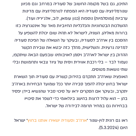
התיכון, גם בשל מקומה החשוב של סעודיה במרחב וגם מכיוון 
שנורמליזציה עם סעודיה היא המפתח לנורמליזציה עם מדינות 
ערביות (ומוסלמיות) נוספות (כגון עומאן, לוב, אלג׳יריה ועוד). 
ההשלכות הבטחוניות והכלכליות החיוביות מאד של אינטגרציה כזו 
ברורות מאליהן. השניה, לישראל לא תהיה שום יכולת להשפיע על 
ההסכם בין ארה״ב לסעודיה, ובעיקר על השאלה של הפיכת סעודיה 
למדינה גרעינית. והשלישית, מהלך כזה יבטא את שבירת הקשר 
ההדוק בין ישראל לארה״ב ויסמן לאויבותינו שבפעם הבאה שיתקפו, 
נעמוד לבד – בלי רכבת אווירית וימית של ציוד צבאי ותחמושת ובלי 
שתי נושאות מטוסים.
האופציה שארה״ב תתקדם בהידוק קשריה עם סעודיה תוך השארת 
ישראל בחוץ יכולה להפוך סבירה יותר ככל שמועד הבחירות בארה״ב 
יתקרב, ובעיקר אם הסקרים יראו על סיכוי סביר שהנשיא ביידן יפסיד 
בהן – הוא עלול לרצות בהישג בינלאומי כדי לשפר את סיכוייו 
בבחירות גם במחיר תרומה לבידודה של ישראל.
ראו גם רונית לוין-שנור ״
ארה״ב וסעודיה ישאירו אותנו בחוץ
״ ישראל 
היום (5.3.2024). 