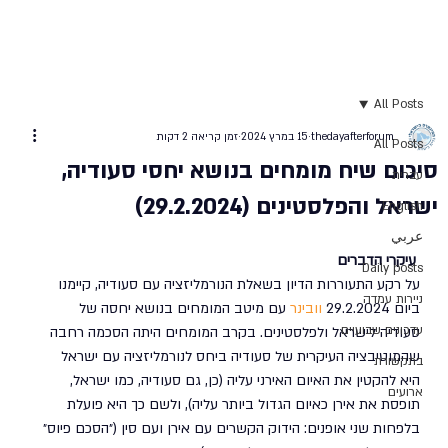
All Posts
thedayafterforum
15 במרץ 2024
זמן קריאה 2 דקות
All Posts
סיכום שיח מומחים בנושא יחסי סעודיה,
עברית
ישראל והפלסטינים (29.2.2024)
English
عربي
עיקרי הדברים
Daily posts
על רקע התעוררות הדיון בשאלת הנורמליזציה עם סעודיה, קיימנו 
ניירות עמדה
ביום 29.2.2024 
וובינר
 עם מיטב המומחים בנושא יחסה של 
עדכונים שבועיים
סעודיה לישראל ולפלסטינים. בקרב המומחים היתה הסכמה רחבה 
שהמוטיבציה העיקרית של סעודיה ביחס לנורמליזציה עם ישראל 
בתקשורת
היא להקטין את האיום האירני עליה (כן, גם סעודיה, כמו ישראל, 
ארועים
תופסת את אירן כאיום הגדול ביותר עליה), ולשם כך היא פועלת 
בלפחות שני אופנים: הידוק הקשרים עם אירן ועם סין (״הסכם פיוס״ 