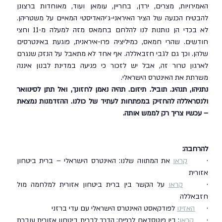
האמירויות, מצרים, ירדן, בחריין, עומאן ועוד, מאוחדות ברצונן 
להבטיח הכנעה של הציר האיראני-ג׳יהאדיסטי המאיים על משטריהן. 
לא בכדי הן נותנות לנו להלחם בחמאס מזה למעלה מ-11 וחצי 
חודשים. שהרי חמאס, כמיליציה פרו-איראנית, פוגעת באינטרסים 
שלהן. וכך גם לגבי חזבאללה. אף אחד לא מתאבל על הנזק שנגרם 
לארגון טרור זה, אבל יש לזכור כי פגיעה במדינת לבנון איננה 
משרתת את האינטרס הישראלי.
נתניהו, תנהיג. תוביל. תיזום. תהיה נאמן לחזונך, ואל תתן לסינוואר 
ולנסראללה להחזיק במפתחות לעתיד של כולנו. ההזדמנות נמצאת 
– עכשיו צריך רק לממש אותה.
להרחבה:
·      
קראו
 את המתווה שלנו: האינטרס הישראלי – ברית ביטחון 
אזורית
·      
קראו
 על הקשר בין ברית ביטחון אזורית למלחמה מול 
חזבאללה
·      
האזינו
 לפודקאסט האינטרס הישראלי עם עדי ברזני
·      
קראו
: בין פוטסדאם לרפיח: הדרך לברית ביטחון אזורית עוברת 