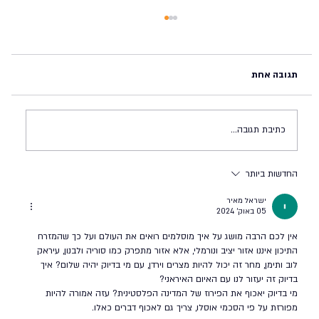
תגובה אחת
כתיבת תגובה...
החדשות ביותר
מדינת ישראל בפני צומת היסטורית (#45,
ישראל מאיר
23.11.2024)
05 באוק׳ 2024
אין לכם הרבה מושג על איך מוסלמים רואים את העולם ועל כך שהמזרח 
התיכון איננו אזור יציב ונורמלי, אלא אזור מתפרק כמו סוריה ולבנון, עיראק 
לוב ותימן, מחר זה יכול להיות מצרים וירדן, עם מי בדיוק יהיה שלום? איך 
בדיוק זה יעזור לנו עם האיום האיראני? 
מי בדיוק יאכוף את הפירוז של המדינה הפלסטינית? עזה אמורה להיות 
מפורזת על פי הסכמי אוסלו, צריך גם לאכוף דברים כאלו.