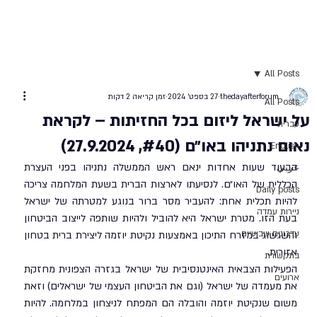
All Posts
thedayafterforum
27 בספט׳ 2024
זמן קריאה 2 דקות
All Posts
על ישראל ליזום בכל החזיתות – לקראת
עברית
נאום נתניהו באו״ם (#40, 27.9.2024)
English
הבעוד שעות אחדות ינאם ראש הממשלה נתניהו בפני העצרת 
عربي
הכללית של האו״ם. לנסיעתו לארצות הברית בשעת המלחמה צריכה 
Daily posts
להיות תכלית אחת: להעביר מסר ברור בנוגע למטרתה של ישראל 
ניירות עמדה
בעת הזו. מטרת ישראל היא להוביל ולהיות שותפה לייצוב הביטחון 
עדכונים שבועיים
והשגשוג במזרח התיכון באמצעות נקיטת יוזמה ליצירת ברית בטחון 
אזורית.
בתקשורת
הפעילות הצבאית האינטנסיבית של ישראל בגזרה הצפונית מחזקת 
ארועים
את מעמדה של ישראל (וגם את הביטחון העצמי של ישראלים) וזאת 
משום שנקיטת יוזמה והובלה הם המפתח לניצחון במלחמה. להיות 