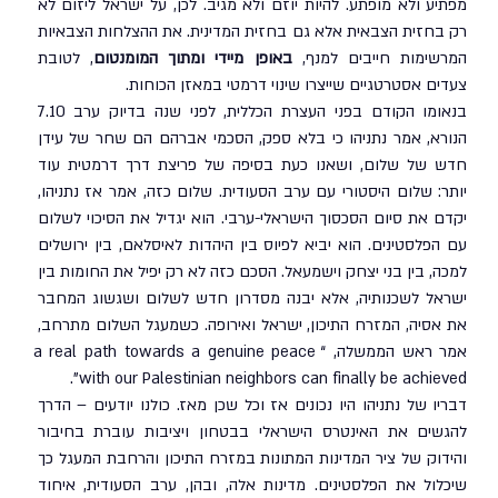
מפתיע ולא מופתע. להיות יוזם ולא מגיב. לכן, על ישראל ליזום לא 
רק בחזית הצבאית אלא גם בחזית המדינית. את ההצלחות הצבאיות 
המרשימות חייבים למנף, 
באופן מיידי ומתוך המומנטום
, לטובת 
צעדים אסטרטגיים שייצרו שינוי דרמטי במאזן הכוחות.
בנאומו הקודם בפני העצרת הכללית, לפני שנה בדיוק ערב 7.10 
הנורא, אמר נתניהו כי בלא ספק, הסכמי אברהם הם שחר של עידן 
חדש של שלום, ושאנו כעת בסיפה של פריצת דרך דרמטית עוד 
יותר: שלום היסטורי עם ערב הסעודית. שלום כזה, אמר אז נתניהו, 
יקדם את סיום הסכסוך הישראלי-ערבי. הוא יגדיל את הסיכוי לשלום 
עם הפלסטינים. הוא יביא לפיוס בין היהדות לאיסלאם, בין ירושלים 
למכה, בין בני יצחק וישמעאל. הסכם כזה לא רק יפיל את החומות בין 
ישראל לשכנותיה, אלא יבנה מסדרון חדש לשלום ושגשוג המחבר 
את אסיה, המזרח התיכון, ישראל ואירופה. כשמעגל השלום מתרחב, 
אמר ראש הממשלה, “a real path towards a genuine peace 
with our Palestinian neighbors can finally be achieved”.
דבריו של נתניהו היו נכונים אז וכל שכן מאז. כולנו יודעים – הדרך 
להגשים את האינטרס הישראלי בבטחון ויציבות עוברת בחיבור 
והידוק של ציר המדינות המתונות במזרח התיכון והרחבת המעגל כך 
שיכלול את הפלסטינים. מדינות אלה, ובהן, ערב הסעודית, איחוד 